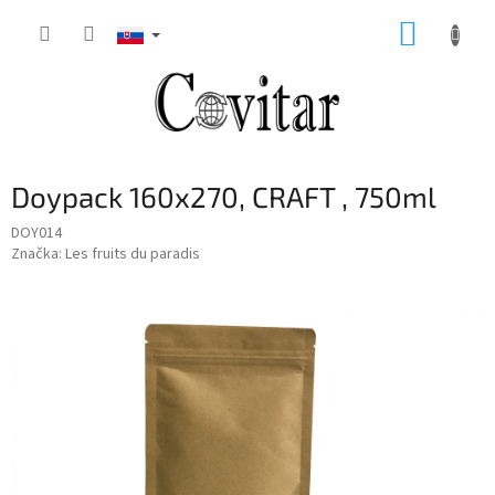
Prejsť
NÁKUP
na
obsah
KOŠÍK
Doypack 160x270, CRAFT , 750ml
DOY014
Značka:
Les fruits du paradis