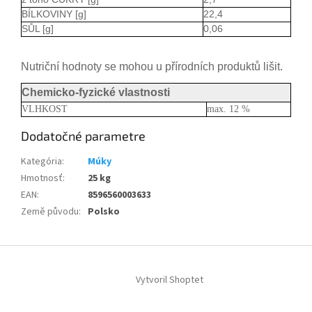
BÍLKOVINY [g]
22,4
SŮL [g]
0,06
Nutriční hodnoty se mohou u přírodních produktů lišit.
Chemicko-fyzické vlastnosti
VLHKOST
max. 12 %
Dodatočné parametre
Kategória
:
Múky
Hmotnosť
:
25 kg
EAN
:
8596560003633
Země původu
:
Polsko
Z
á
Vytvoril Shoptet
p
ä