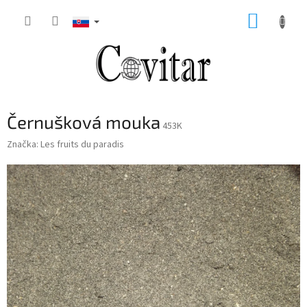
Prejsť
NÁKUP
na
obsah
KOŠÍK
Černušková mouka
453K
Značka:
Les fruits du paradis