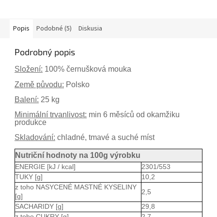
Popis
Podobné (5)
Diskusia
Podrobný popis
Složení:
100% černušková mouka
Země původu:
Polsko
Balení:
25 kg
Minimální trvanlivost:
min 6 měsíců od okamžiku
produkce
Skladování:
chladné, tmavé a suché míst
Nutriční hodnoty na 100g výrobku
ENERGIE [kJ / kcal]
2301/553
TUKY [g]
10,2
z toho NASYCENÉ MASTNÉ KYSELINY
2,5
[g]
SACHARIDY [g]
29,8
z toho CUKRY [g]
2,7