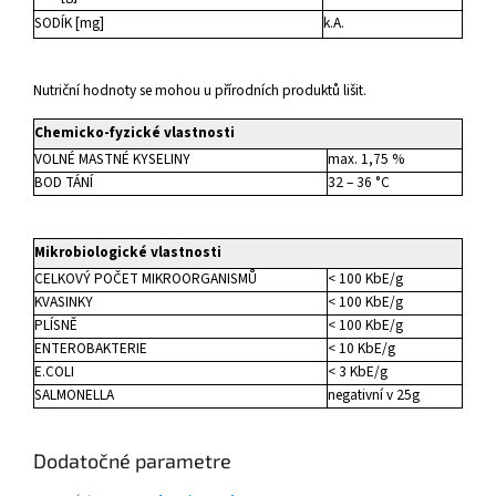
SODÍK [mg]
k.A.
Nutriční hodnoty se mohou u přírodních produktů lišit.
Chemicko-fyzické vlastnosti
VOLNÉ MASTNÉ KYSELINY
max. 1,75 %
BOD TÁNÍ
32 – 36 °C
Mikrobiologické vlastnosti
CELKOVÝ POČET MIKROORGANISMŮ
< 100 KbE/g
KVASINKY
< 100 KbE/g
PLÍSNĚ
< 100 KbE/g
ENTEROBAKTERIE
< 10 KbE/g
E.COLI
< 3 KbE/g
SALMONELLA
negativní v 25g
Dodatočné parametre