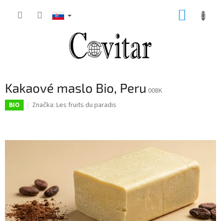
Prejsť
NÁKUP
na
obsah
KOŠÍK
Kakaové maslo Bio, Peru
008K
Značka:
Les fruits du paradis
BIO