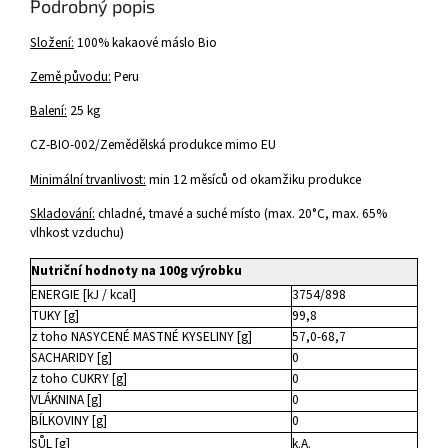
Podrobný popis
Složení:
100% kakaové máslo B
io
Země původu:
Peru
Balení:
25 kg
CZ-BIO-002/Zemědělská produkce mimo EU
Minimální trvanlivost:
min 12 měsíců od okamžiku produkce
Skladování:
chladné, tmavé a suché místo (max. 20°C, max. 65%
vlhkost vzduchu)
Nutriční hodnoty na 100g výrobku
ENERGIE [kJ / kcal]
3754/898
TUKY [g]
99,8
z toho NASYCENÉ MASTNÉ KYSELINY [g]
57,0-68,7
SACHARIDY [g]
0
z toho CUKRY [g]
0
VLÁKNINA [g]
0
BÍLKOVINY [g]
0
SŮL [g]
k.A.