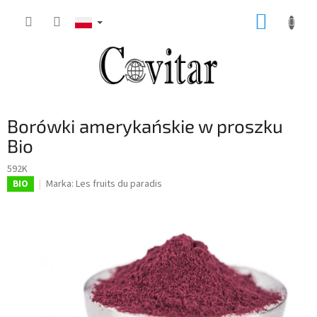
Przejść
KOSZY
do
treści
Borówki amerykańskie w proszku
Bio
592K
Marka:
Les fruits du paradis
BIO