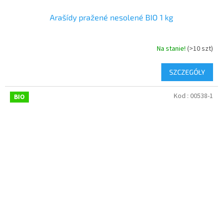
Arašídy pražené nesolené BIO 1 kg
Na stanie!
(>10 szt)
SZCZEGÓŁY
Kod :
00538-1
BIO