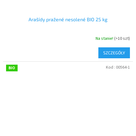
Arašídy pražené nesolené BIO 25 kg
Na stanie!
(>10 szt)
SZCZEGÓŁY
Kod :
00564-1
BIO