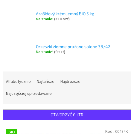
Arašídový krém jemný BIO 5 kg
Na stanie!
(>10 szt)
Orzeszki ziemne prażone solone 38/42
Na stanie!
(9 szt)
S
o
Alfabetycznie
Najtańsze
Najdroższe
r
t
Najczęściej sprzedawane
o
w
a
OTWORZYĆ FILTR
n
i
L
Kod :
00484K
BIO
e