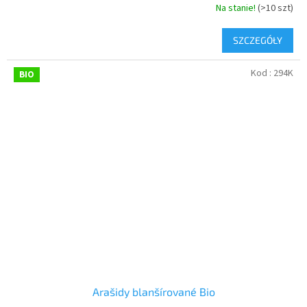
Na stanie!
(>10 szt)
SZCZEGÓŁY
Kod :
294K
BIO
Arašidy blanšírované Bio