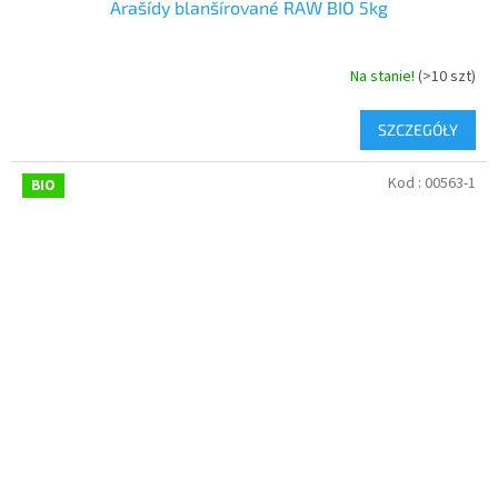
Arašídy blanšírované RAW BIO 5kg
Na stanie!
(>10 szt)
SZCZEGÓŁY
Kod :
00563-1
BIO