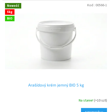
Kod :
00566-1
Nowość
5kg
BIO
Arašídový krém jemný BIO 5 kg
Na stanie!
(>10 szt)