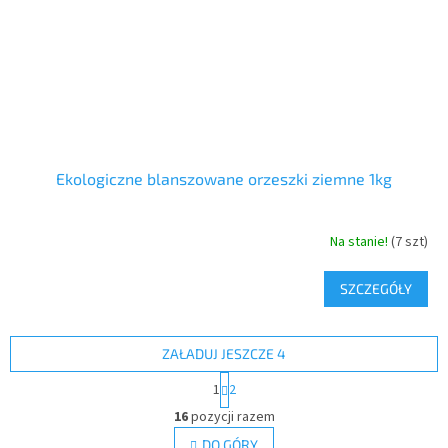
Ekologiczne blanszowane orzeszki ziemne 1kg
Na stanie!
(7 szt)
SZCZEGÓŁY
ZAŁADUJ JESZCZE 4
P
1
2
a
K
g
16
pozycji razem
o
i
n
DO GÓRY
n