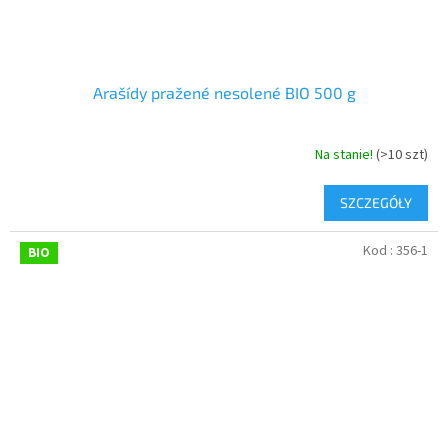
Arašídy pražené nesolené BIO 500 g
Na stanie!
(>10 szt)
SZCZEGÓŁY
Kod :
356-1
BIO