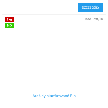
SZCZEGÓŁY
Kod :
294/3K
3kg
BIO
Arašidy blanšírované Bio