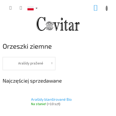
Przejść
KOSZY
do
treści
Orzeszki ziemne
Arašídy pražené
Najczęściej sprzedawane
Arašidy blanšírované Bio
Na stanie!
(>10 szt)