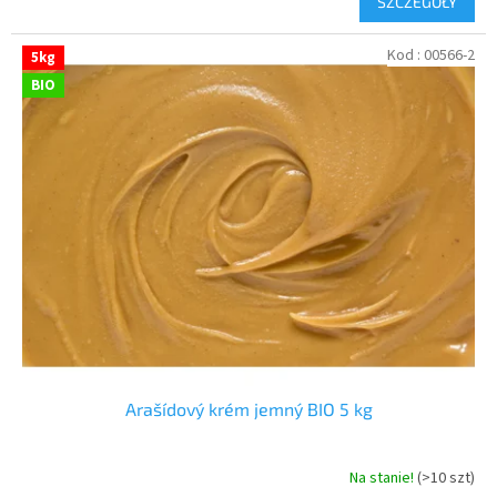
SZCZEGÓŁY
Kod :
00566-2
5kg
BIO
Arašídový krém jemný BIO 5 kg
Na stanie!
(>10 szt)