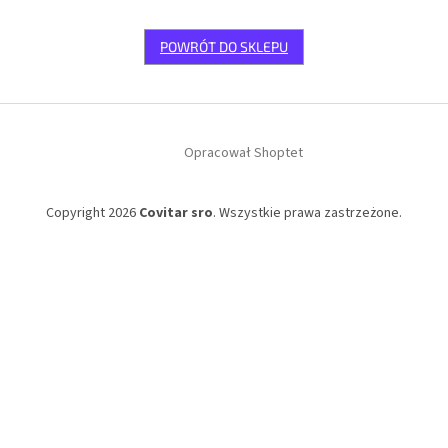
POWRÓT DO SKLEPU
S
t
Opracował Shoptet
o
p
k
Copyright 2026
Covitar sro
. Wszystkie prawa zastrzeżone.
a