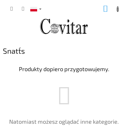
Przejść
KOSZY
do
treści
Snatt´s
Produkty dopiero przygotowujemy.
Natomiast możesz oglądać inne kategorie.