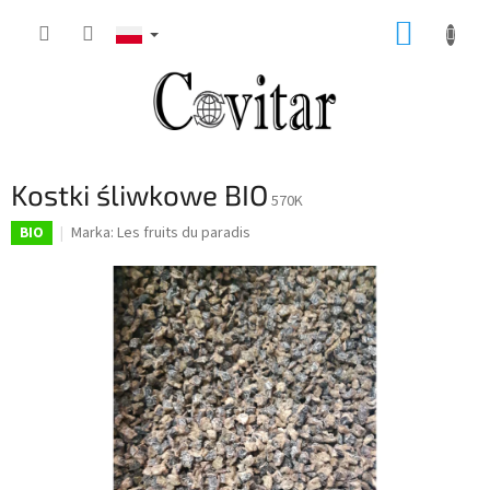
Przejść
KOSZY
do
treści
Kostki śliwkowe BIO
570K
Marka:
Les fruits du paradis
BIO