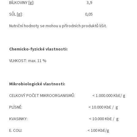
BÍLKOVINY [g]
: 3,9
SŮL [g]
: 0,05
Nutriční hodnoty se mohou u přírodních produktů lišit.
Chemicko-fyzické vlastnosti:
VLHKOST: max. 11 %
Mikrobiologické vlastnosti:
CELKOVÝ POČET MIKROORGANISMŮ
: < 1.000.000 KbE/
g
PLÍSNĚ: < 10.000 KbE /
g
KVASINKY: < 10.000 KbE /
g
E. COLI: < 100 KbE/g