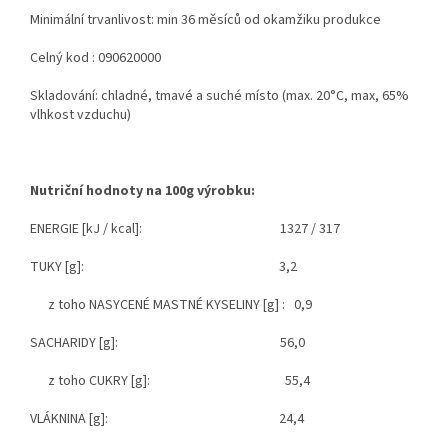
Minimální trvanlivost: min 36 měsíců od okamžiku produkce
Celný kod : 090620000
Skladování: chladné, tmavé a suché místo (max. 20°C, max, 65%
vlhkost vzduchu)
Nutriční hodnoty na 100g výrobku:
ENERGIE
[kJ / kcal]
: 1327 / 317
TUKY [g]
: 3,2
z toho NASYCENÉ MASTNÉ KYSELINY [g] : 0,9
SACHARIDY [g]
: 56,0
z toho CUKRY [g]
: 55,4
VLÁKNINA [g]
: 24,4