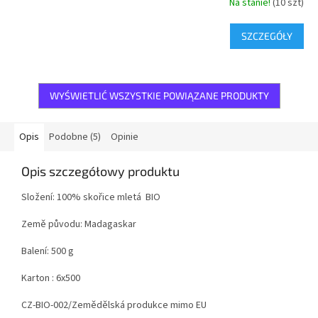
Na stanie!
(10 szt)
SZCZEGÓŁY
WYŚWIETLIĆ WSZYSTKIE POWIĄZANE PRODUKTY
Opis
Podobne (5)
Opinie
Opis szczegółowy produktu
Složení: 100% skořice mletá BIO
Země původu: Madagaskar
Balení: 500 g
Karton : 6x500
CZ-BIO-002/Zemědělská produkce mimo EU