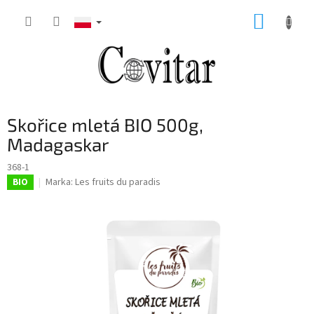
Przejść
KOSZY
do
treści
Skořice mletá BIO 500g,
Madagaskar
368-1
Marka:
Les fruits du paradis
BIO