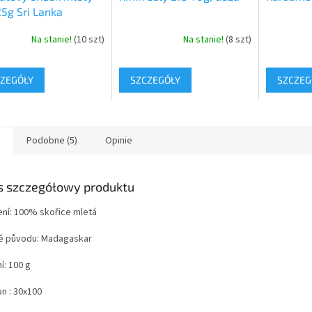
25g Sri Lanka
Na stanie!
(10 szt)
Na stanie!
(8 szt)
ZEGÓŁY
SZCZEGÓŁY
SZCZEG
Podobne (5)
Opinie
s szczegółowy produktu
ení: 100% skořice mletá
 původu: Madagaskar
í: 100 g
n : 30x100