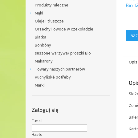
Bio 1
Produkty mleczne
Mąki
Oleje i tłuszcze
Orzechy i owoce w czekoladzie
SZC
Białka
Bonbóny
suszone warzywa/ proszki Bio
Makarony
Opis
Towary naszych partnerów
Kuchyňské potřeby
Opi
Marki
Slož
Země
Zaloguj się
Balen
E-mail
Karto
Hasło