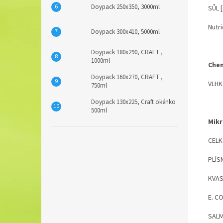
Doypack 250x350, 3000ml
SŮL [
Nutri
Doypack 300x410, 5000ml
Doypack 180x290, CRAFT ,
1000ml
Chem
Doypack 160x270, CRAFT ,
VLHK
750ml
Doypack 130x225, Craft okénko
500ml
Mikr
CEL
P
KV
E
SA