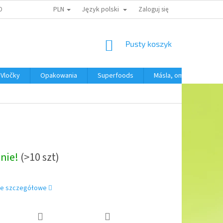
PLN
Język polski
OBNÍCH ÚDAJŮ
Zaloguj się
KOSZYK
Pusty koszyk
Vločky
Opakowania
Superfoods
Másla, omáčky, krémy
anie!
(>10 szt)
je szczegółowe