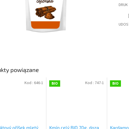
DRUK
UDOS
ukty powiązane
Kod :
646-1
Kod :
747-1
BIO
BIO
tový oříšek mletý
Kmín celý BIO 70g, doza
Kardamo