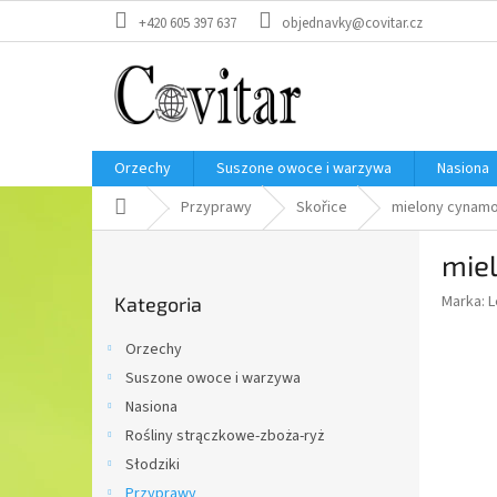
Przejść
+420 605 397 637
objednavky@covitar.cz
do
treści
Orzechy
Suszone owoce i warzywa
Nasiona
Home
Przyprawy
Skořice
mielony cynam
P
mie
a
Pominąć
s
Marka:
L
Kategoria
kategorie
e
k
Orzechy
b
Suszone owoce i warzywa
o
Nasiona
c
z
Rośliny strączkowe-zboża-ryż
n
Słodziki
y
Przyprawy