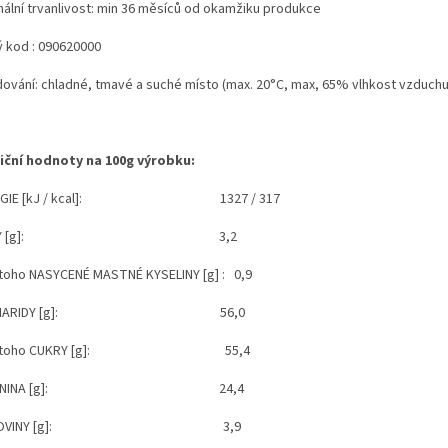
mální trvanlivost: min 36 měsíců od okamžiku produkce
ý kod : 090620000
dování: chladné, tmavé a suché místo (max. 20°C, max, 65% vlhkost vzduchu
iční hodnoty na 100g výrobku:
GIE
[kJ / kcal]
: 1327 / 317
 [g]
: 3,2
ho NASYCENÉ MASTNÉ KYSELINY [g] : 0,9
ARIDY [g]
: 56,0
ho CUKRY [g]
: 55,4
NINA [g]
: 24,4
OVINY [g]
: 3,9