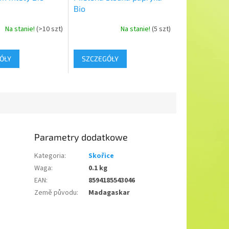
Bio
Na stanie!
(>10 szt)
Na stanie!
(5 szt)
ÓŁY
SZCZEGÓŁY
Parametry dodatkowe
Kategoria
:
Skořice
Waga
:
0.1 kg
EAN
:
8594185543046
Země původu
:
Madagaskar