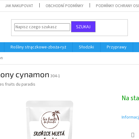
JAK NAKUPOVAT
OBCHODNÍ PODMÍNKY
PODMÍNKY OCHRANY OS
SZUKAJ
Rośliny strączkowe-zboża-ryż
Słodziki
Przyprawy
on
lony cynamon
304-1
es fruits du paradis
Na st
Informac