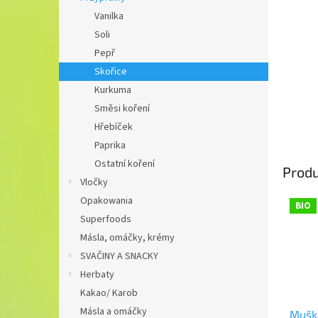
Vanilka
Soli
Pepř
Skořice
Kurkuma
Směsi koření
Hřebíček
Paprika
Ostatní koření
Prod
Vločky
Opakowania
BIO
Superfoods
Másla, omáčky, krémy
SVAČINY A SNACKY
Herbaty
Kakao/ Karob
Másla a omáčky
Mušká