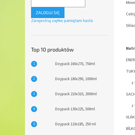
Mini
ZALOGUJ SIĘ
Celn
Zarejestruj się
Nie pamiętam hasła
Skla
Nutr
Top 10 produktów
ENER
Doypack 160x270, 750ml
TUKY
Doypack 180x290, 1000ml
z to
Doypack 210x310, 2000ml
SACH
z to
Doypack 130x225, 500ml
VLÁK
Doypack 110x185, 250 ml
BÍLK