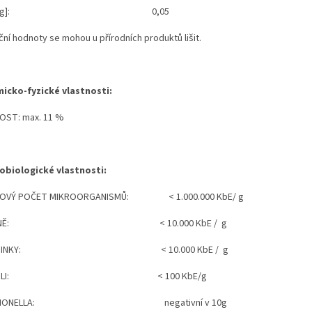
g]
: 0,05
ční hodnoty se mohou u přírodních produktů lišit.
icko-fyzické vlastnosti:
OST: max. 11 %
obiologické vlastnosti:
KOVÝ POČET MIKROORGANISMŮ
: < 1.000.000 KbE/
g
LÍSNĚ: < 10.000 KbE /
g
ASINKY: < 10.000 KbE /
g
. COLI: < 100 KbE/g
LMONELLA: negativní v 10g