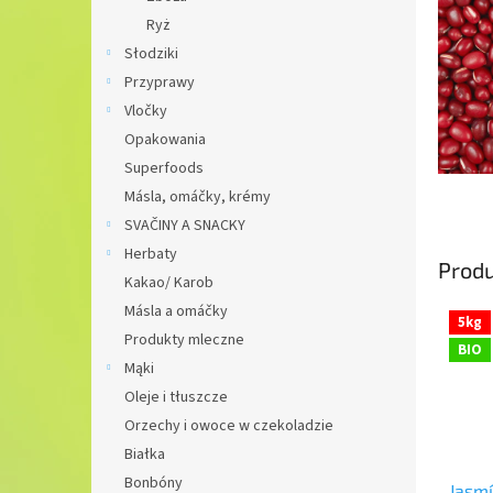
Ryż
Słodziki
Przyprawy
Vločky
Opakowania
Superfoods
Másla, omáčky, krémy
SVAČINY A SNACKY
Herbaty
Prod
Kakao/ Karob
Másla a omáčky
5kg
Produkty mleczne
BIO
Mąki
Oleje i tłuszcze
Orzechy i owoce w czekoladzie
Białka
Bonbóny
Jasmí