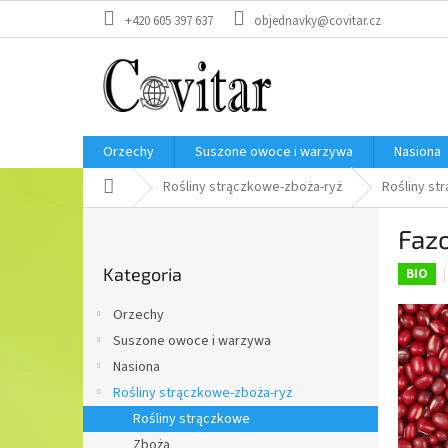
Przejść
+420 605 397 637
objednavky@covitar.cz
do
treści
Orzechy
Suszone owoce i warzywa
Nasiona
Home
Rośliny strączkowe-zboża-ryż
Rośliny st
P
Fazo
a
Pominąć
s
Kategoria
kategorie
BIO
e
k
Orzechy
b
Suszone owoce i warzywa
o
Nasiona
c
z
Rośliny strączkowe-zboża-ryż
n
Rośliny strączkowe
y
Zboża