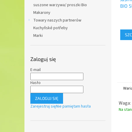
suszone warzywa/ proszki Bio
BIO 5
Makarony
Towary naszych partnerów
Kuchyňské potřeby
SZC
Marki
Zaloguj się
E-mail
Hasło
Wari
ZALOGUJ SIĘ
Waga: 
Zarejestruj się
Nie pamiętam hasła
Na stan