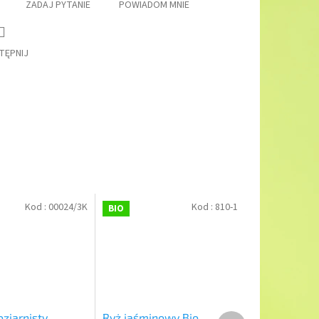
ZADAJ PYTANIE
POWIADOM MNIE
TĘPNIJ
Kod :
00024/3K
Kod :
810-1
BIO
Produkt
ziarnisty
Ryż jaśminowy Bio