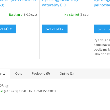
kg
naturalny BIO
pełnoziar
Na stanie!
(>10 szt)
Na stanie!
(5 szt)
ZEGÓŁY
SZCZEGÓŁY
SZCZEG
Ryż długozi
sama nazw
podłużny ks
jako dodat
warzywnych
jest też m
przypadku 
anty
Opis
Podobne (5)
Opinie (1)
25 kg
ie!
(>10 szt)
| 285K
EAN:
8594185542858