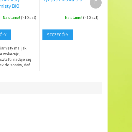
następny
nisty BIO
Na stanie!
(>10 szt)
Na stanie!
(>10 szt)
ÓŁY
SZCZEGÓŁY
arnisty ma, jak
a wskazuje,
ztałt i nadaje się
ek do sosów, dań
 i mięsnych, ale
iłą niespodzianką w
dań...