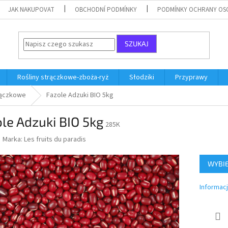
JAK NAKUPOVAT
OBCHODNÍ PODMÍNKY
PODMÍNKY OCHRANY OS
SZUKAJ
Rośliny strączkowe-zboża-ryż
Słodziki
Przyprawy
rączkowe
Fazole Adzuki BIO 5kg
le Adzuki BIO 5kg
285K
Marka:
Les fruits du paradis
WYBI
Informac