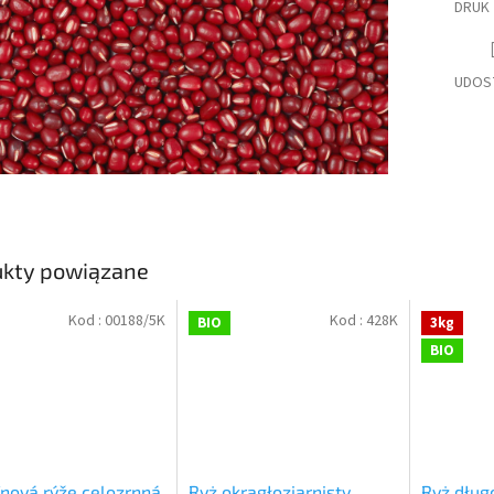
DRUK
UDOS
ukty powiązane
Kod :
00188/5K
Kod :
428K
BIO
3kg
BIO
nová rýže celozrnná
Ryż okrągłoziarnisty
Ryż długo