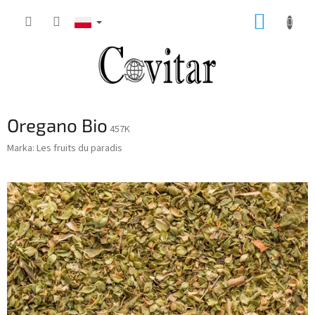
Przejść
KOSZY
do
treści
Oregano Bio
457K
Marka:
Les fruits du paradis