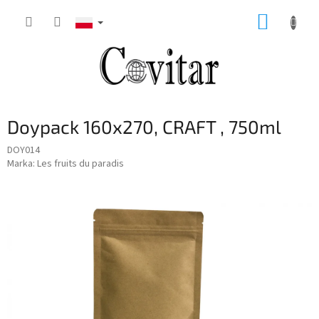
Przejść
KOSZY
do
treści
Doypack 160x270, CRAFT , 750ml
DOY014
Marka:
Les fruits du paradis