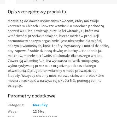
Opis szczegółowy produktu
Morele są od dawna uprawianym owocem, który ma swoje
korzenie w Chinach. Pierwsze wzmianki o morelach pochodzą
sprzed 4000 lat. Zawierają duże ilości witaminy C, która ma
właściwości przeciwutleniające, bierze udział w produkcji
hormonów w naszym organizmie i jest niezbędna dla mięśni,
naczyń krwionośnych, kości i skóry. Wystarczy 8 moreli dziennie,
aby zapewnić sobie dzienną dawkę witaminy C. Podobnie jak
marchew, morele są również doskonałe dla naszego wzroku.
Zawierają witaminę A, która wytwarza barwnik rodopsynę,
wykorzystywaną przez nasz organizm podczas słabego
oświetlenia. Dlatego brak witaminy A może prowadzić do
ślepoty. Wszyscy chcemy mieć zdrowe ciało, a morele, które
można u nas kupić w najwyższej jakości BIO, pomogą vam to
osiągnąć.
Parametry dodatkowe
Kategoria
:
Meruňky
Waga
:
12.5 kg