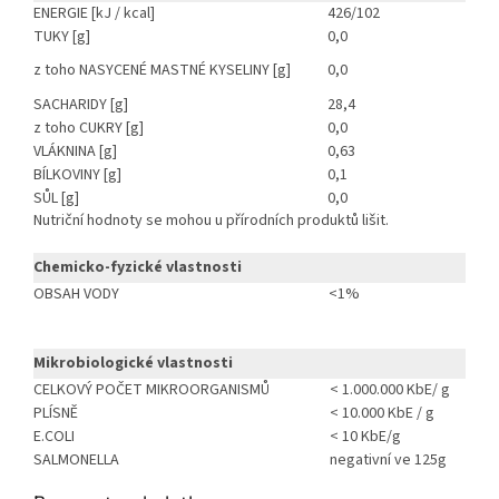
ENERGIE [kJ / kcal]
426/102
TUKY [g]
0,0
z toho NASYCENÉ MASTNÉ KYSELINY [g]
0,0
SACHARIDY [g]
28,4
z toho CUKRY [g]
0,0
VLÁKNINA [g]
0,63
BÍLKOVINY [g]
0,1
SŮL [g]
0,0
Nutriční hodnoty se mohou u přírodních produktů lišit.
Chemicko-fyzické vlastnosti
OBSAH VODY
<1%
Mikrobiologické vlastnosti
CELKOVÝ POČET MIKROORGANISMŮ
< 1.000.000 KbE/ g
PLÍSNĚ
< 10.000 KbE / g
E.COLI
< 10 KbE/g
SALMONELLA
negativní ve 125g