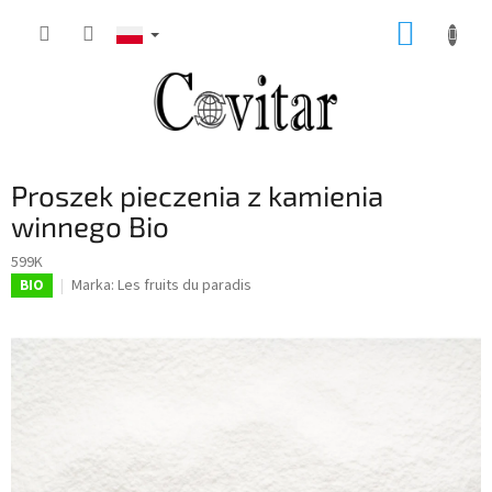
Przejść
KOSZY
do
treści
Proszek pieczenia z kamienia
winnego Bio
599K
Marka:
Les fruits du paradis
BIO