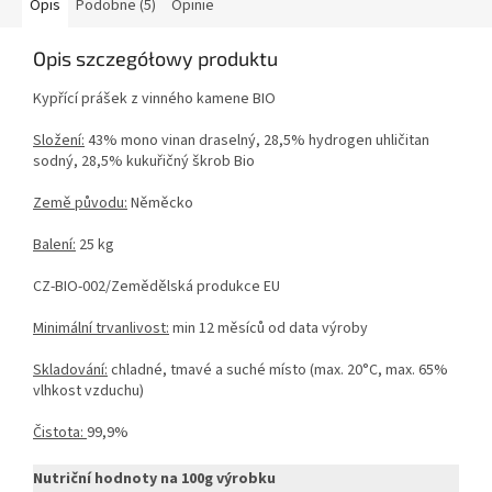
Opis
Podobne (5)
Opinie
Opis szczegółowy produktu
Kypřící prášek z vinného kamene BIO
Složení:
43% mono vinan draselný, 28,5% hydrogen uhličitan
sodný, 28,5% kukuřičný škrob Bio
Země původu:
Něměcko
Balení:
25 kg
CZ-BIO-002/Zemědělská produkce EU
Minimální trvanlivost:
min 12 měsíců od data výroby
Skladování:
chladné, tmavé a suché místo (max. 20°C, max. 65%
vlhkost vzduchu)
Čistota:
99,9%
Nutriční hodnoty na 100g výrobku