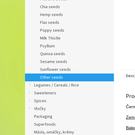
Chia seeds
Hemp seeds
Flax seeds
Poppy seeds
Milk Thistle
Psyllium
Quinoa seeds
Sesame seeds
Sunflower seeds
Desc
Other seeds
Legumes / Cereals / Rice
Sweeteners
Pro
Spices
Čern
Vločky
Packaging
Zem
Superfoods
Bale
Másla, omáčky, krémy