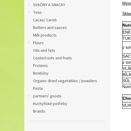
Mini
SVAČINY A SNACKY
Teas
Skla
Cacao/ Carob
Nut
Butters and sauces
ENER
Milk products
TUKY
Flours
z t
Oils and fats
SAC
Coated nuts and fruits
z to
Proteins
VLÁK
Bonbóny
BÍLK
Organic dried vegetables / powders
SŮL 
Nutr
Pasta
partners' goods
Chem
Kuchyňské potřeby
VLH
Brands