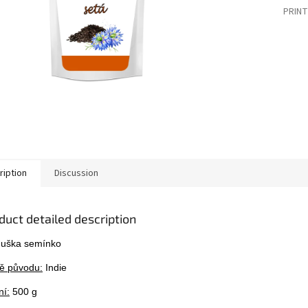
PRINT
ription
Discussion
duct detailed description
uška semínko
ě původu:
Indie
ní:
500 g