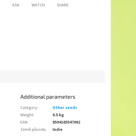
ASK
WATCH
SHARE
Additional parameters
Category
:
Other seeds
Weight
:
0.5 kg
EAN
:
8594185547082
Země původu
:
Indie