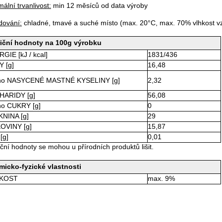
mální trvanlivost:
min 12 měsíců od data výroby
dování:
chladné, tmavé a suché místo (max. 20°C, max. 70% vlhkost v
riční hodnoty na 100g výrobku
GIE [kJ / kcal]
1831/436
 [g]
16,48
oho NASYCENÉ MASTNÉ KYSELINY [g]
2,32
HARIDY [g]
56,08
ho CUKRY [g]
0
NINA [g]
29
OVINY [g]
15,87
[g]
0,01
iční hodnoty se mohou u přírodních produktů lišit.
icko-fyzické vlastnosti
KOST
max. 9%