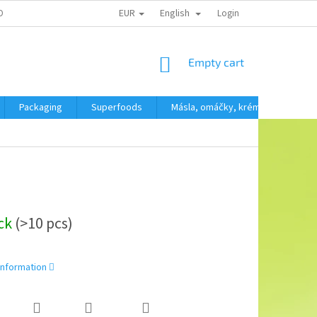
EUR
English
OBNÍCH ÚDAJŮ
Login
SHOPPING
Empty cart
CART
Packaging
Superfoods
Másla, omáčky, krémy
SVAČ
ock
(>10 pcs)
information