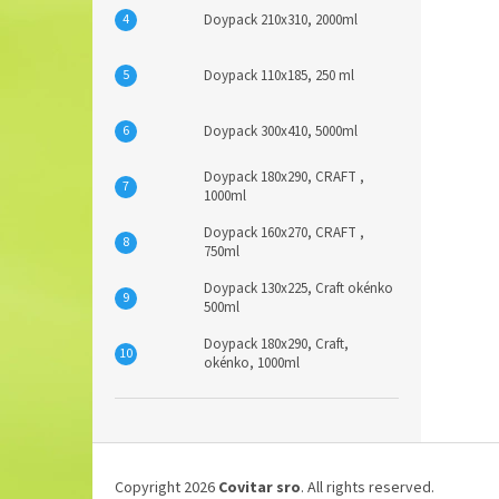
Doypack 210x310, 2000ml
Doypack 110x185, 250 ml
Doypack 300x410, 5000ml
Doypack 180x290, CRAFT ,
1000ml
Doypack 160x270, CRAFT ,
750ml
Doypack 130x225, Craft okénko
500ml
Doypack 180x290, Craft,
okénko, 1000ml
F
o
Copyright 2026
Covitar sro
. All rights reserved.