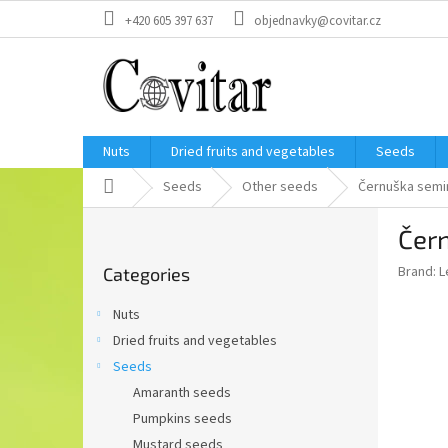
Skip
+420 605 397 637
objednavky@covitar.cz
to
content
Nuts
Dried fruits and vegetables
Seeds
Home
Seeds
Other seeds
Černuška semi
S
Čer
i
Skip
d
Brand:
L
Categories
categories
e
b
Nuts
a
Dried fruits and vegetables
r
Seeds
Amaranth seeds
Pumpkins seeds
Mustard seeds