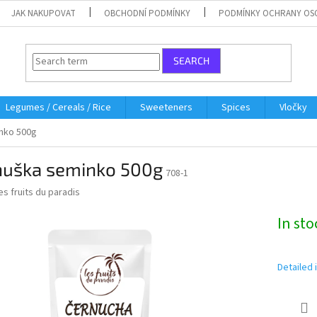
JAK NAKUPOVAT
OBCHODNÍ PODMÍNKY
PODMÍNKY OCHRANY OS
SEARCH
Legumes / Cereals / Rice
Sweeteners
Spices
Vločky
nko 500g
nuška seminko 500g
708-1
es fruits du paradis
In st
Detailed 