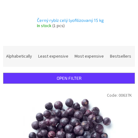
Černý rybíz celý lyofilizovaný 15 kg
In stock
(1 pcs)
P
r
Alphabetically
Least expensive
Most expensive
Bestsellers
o
d
u
OPEN FILTER
c
t
L
Code:
00637K
s
i
o
s
r
t
t
o
i
f
n
p
g