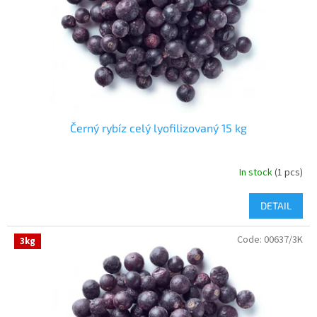
r
o
d
u
c
t
s
Černý rybíz celý lyofilizovaný 15 kg
In stock
(1 pcs)
DETAIL
Code:
00637/3K
3kg