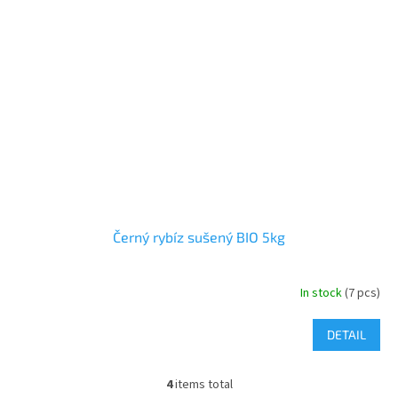
Černý rybíz sušený BIO 5kg
In stock
(7 pcs)
DETAIL
4
items total
L