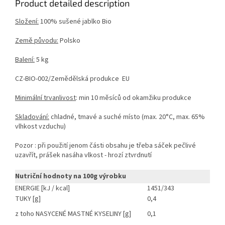
Product detailed description
Složení:
100% sušené jablko Bio
Země původu:
Polsko
Balení:
5 kg
CZ-BIO-002/Zemědělská produkce EU
Minimální trvanlivost
: min 10 měsíců od okamžiku produkce
Skladování:
chladné, tmavé a suché místo (max. 20°C, max. 65%
vlhkost vzduchu)
Pozor : při použití jenom části obsahu je třeba sáček pečlivé
uzavřít, prášek nasáha vlkost - hrozí ztvrdnutí
Nutriční hodnoty na 100g výrobku
ENERGIE [kJ / kcal]
1451/343
TUKY [g]
0,4
z toho NASYCENÉ MASTNÉ KYSELINY [g]
0,1