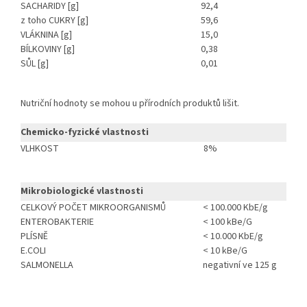
SACHARIDY [g]
92,4
z toho CUKRY [g]
59,6
VLÁKNINA [g]
15,0
BÍLKOVINY [g]
0,38
SŮL [g]
0,01
Nutriční hodnoty se mohou u přírodních produktů lišit.
Chemicko-fyzické vlastnosti
VLHKOST
8%
Mikrobiologické vlastnosti
CELKOVÝ POČET MIKROORGANISMŮ
< 100.000 KbE/g
ENTEROBAKTERIE
< 100 kBe/G
PLÍSNĚ
< 10.000 KbE/g
E.COLI
< 10 kBe/G
SALMONELLA
negativní ve 125 g