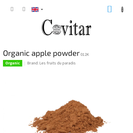
Skip
SHOPP
to
content
CART
Organic apple powder
012K
Brand:
Les fruits du paradis
Organic