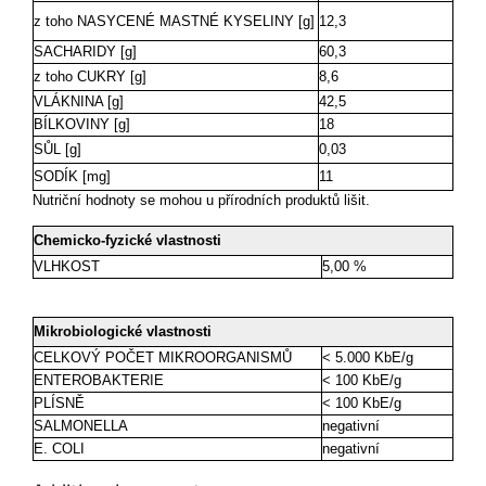
z toho NASYCENÉ MASTNÉ KYSELINY [g]
12,3
SACHARIDY [g]
60,3
z toho CUKRY [g]
8,6
VLÁKNINA [g]
42,5
BÍLKOVINY [g]
18
SŮL [g]
0,03
SODÍK [mg]
11
Nutriční hodnoty se mohou u přírodních produktů lišit.
Chemicko-fyzické vlastnosti
VLHKOST
5,00 %
Mikrobiologické vlastnosti
CELKOVÝ POČET MIKROORGANISMŮ
< 5.000 KbE/g
ENTEROBAKTERIE
< 100 KbE/g
PLÍSNĚ
< 100 KbE/g
SALMONELLA
negativní
E. COLI
negativní