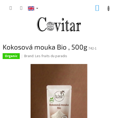
Skip
SHOPP
to
content
CART
Kokosová mouka Bio , 500g
742-1
Brand:
Les fruits du paradis
Organic