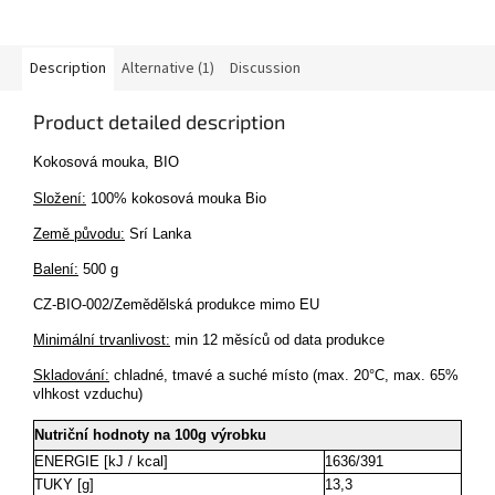
Description
Alternative (1)
Discussion
Product detailed description
Kokosová mouka, BIO
Složení:
100% kokosová mouka Bio
Země původu:
Srí Lanka
Balení:
500 g
CZ-BIO-002/Zemědělská produkce mimo EU
Minimální trvanlivost:
min 12 měsíců od data produkce
Skladování:
chladné, tmavé a suché místo (max. 20°C, max. 65%
vlhkost vzduchu)
Nutriční hodnoty na 100g výrobku
ENERGIE [kJ / kcal]
1636/391
TUKY [g]
13,3