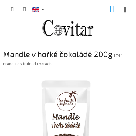
Skip
SHOPP
to
content
CART
Mandle v hořké čokoládě 200g
174-1
Brand:
Les fruits du paradis