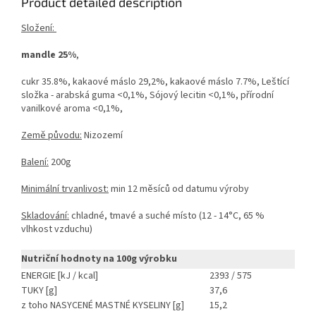
Product detailed description
Složení:
mandle 25%
,
cukr 35.8%, kakaové máslo 29,2%, kakaové máslo 7.7%, Leštící
složka - arabská guma <0,1%, Sójový lecitin <0,1%, přírodní
vanilkové aroma <0,1%,
Země původu:
Nizozemí
Balení:
200g
Minimální trvanlivost:
min 12 měsíců od datumu výroby
Skladování:
chladné, tmavé a suché místo (12 - 14°C, 65 %
vlhkost vzduchu)
Nutriční hodnoty na 100g výrobku
ENERGIE [kJ / kcal]
2393 / 575
TUKY [g]
37,6
z toho NASYCENÉ MASTNÉ KYSELINY [g]
15,2