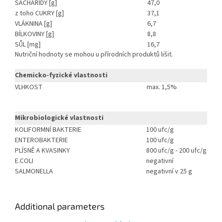
SACHARIDY [g]
47,0
z toho CUKRY [g]
37,1
VLÁKNINA [g]
6,7
BÍLKOVINY [g]
8,8
SŮL [mg]
16,7
Nutriční hodnoty se mohou u přírodních produktů lišit.
Chemicko-fyzické vlastnosti
VLHKOST
max. 1,5%
Mikrobiologické vlastnosti
KOLIFORMNÍ BAKTERIE
100 ufc/g
ENTEROBAKTERIE
100 ufc/g
PLÍSNĚ A KVASINKY
800 ufc/g - 200 ufc/g
E.COLI
negativní
SALMONELLA
negativní v 25 g
Additional parameters