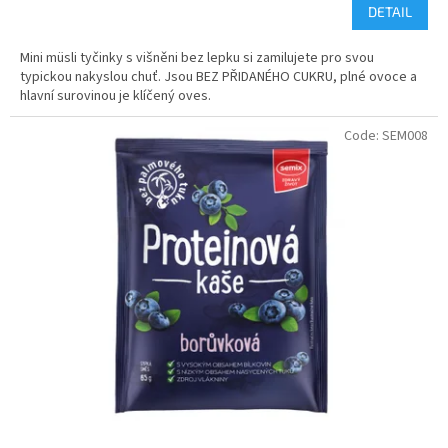
DETAIL
Mini müsli tyčinky s višněni bez lepku si zamilujete pro svou
typickou nakyslou chuť. Jsou BEZ PŘIDANÉHO CUKRU, plné ovoce a
hlavní surovinou je klíčený oves.
Code:
SEM008