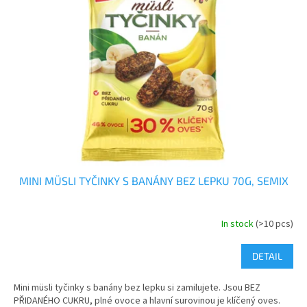
t
s
o
o
f
r
p
t
r
i
o
n
d
g
u
c
t
s
MINI MÜSLI TYČINKY S BANÁNY BEZ LEPKU 70G, SEMIX
In stock
(>10 pcs)
DETAIL
Mini müsli tyčinky s banány bez lepku si zamilujete. Jsou BEZ
PŘIDANÉHO CUKRU, plné ovoce a hlavní surovinou je klíčený oves.